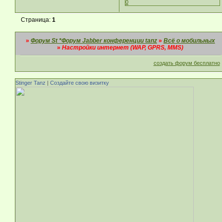
0
Страница:
1
»
Форум St *Форум Jabber конференции tanz
»
Всё о мобильных
»
Настройки интернет (WAP, GPRS, MMS)
создать форум бесплатно
Stinger Tanz
|
Создайте свою визитку