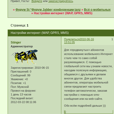
Привет, Гость!
Войдите
или
зарегистрируйтесь
.
»
Форум St *Форум Jabber конференции tanz
»
Всё о мобильных
»
Настройки интернет (WAP, GPRS, MMS)
Страница:
1
Настройки интернет (WAP, GPRS, MMS)
Поделиться
2010-06-16
1
Stinger
13:51:05
Администратор
Для «продвинутых» абонентов
использование мобильного Интернет
стало чем-то само собой
разумеющимся. С помощью
глобальной сети мы узнаем новости,
Зарегистрирован
: 2010-06-15
находим полезную информацию,
Приглашений:
0
общаемся с друзьями и делаем
Сообщений:
99
многое другое. Для удобства
Уважение:
+0
абонентов, операторы мобильной
Позитив:
+1
связи предлагают настроить
Пол:
Мужской
телефон автоматически, заказав
Провел на форуме:
1 день 13 часов
настройки с помощью sms-
Последний визит:
сообщения или на web-сайте.
2012-03-22 08:11:06
Обо всём подробней дальше )))
0