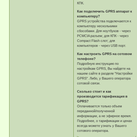
КПК.
Как подключить GPRS аппарат к
компьютеру?
GPRS устройства подключаются к
компьютеру несколькими
сбособами. Для ноутбуков - через
PCMCIA разъем; для КПК - через
Compact Flash слот; для
компьютеров - через USB порт.
Как настроить GPRS на сотовом
телефоне?
Подробную инструкцию по
настройкам GPRS, Вы найдете на
нашем сайте в разделе "Настройки
GPRS". Либо, у Вашего оператора
сотовой связи.
Сколько стоит и как
производится тарификация в
GPRS?
Оплачивается только объем
переданной/полученной
информации, а не эфирное время.
Подробнее, о тарификации и ценах
всегда можете узнать у Вашего
сотового оператора.