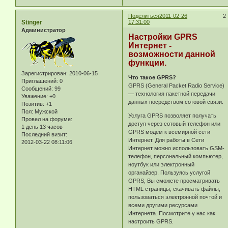
Поделиться
2011-02-26
2
Stinger
17:31:00
Администратор
Настройки GPRS
Интернет -
возможности данной
функции.
Зарегистрирован
: 2010-06-15
Что такое GPRS?
Приглашений:
0
GPRS (General Packet Radio Service)
Сообщений:
99
— технология пакетной передачи
Уважение:
+0
данных посредством сотовой связи.
Позитив:
+1
Пол:
Мужской
Услуга GPRS позволяет получать
Провел на форуме:
доступ через сотовый телефон или
1 день 13 часов
GPRS модем к всемирной сети
Последний визит:
Интернет. Для работы в Сети
2012-03-22 08:11:06
Интернет можно использовать GSM-
телефон, персональный компьютер,
ноутбук или электронный
органайзер. Пользуясь услугой
GPRS, Вы сможете просматривать
HTML страницы, скачивать файлы,
пользоваться электронной почтой и
всеми другими ресурсами
Интернета. Посмотрите у нас как
настроить GPRS.