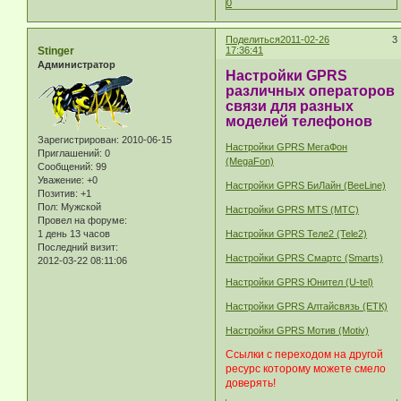
0
Поделиться
2011-02-26
3
Stinger
17:36:41
Администратор
Настройки GPRS
различных операторов
связи для разных
моделей телефонов
Зарегистрирован
: 2010-06-15
Настройки GPRS МегаФон
Приглашений:
0
(MegaFon)
Сообщений:
99
Уважение:
+0
Настройки GPRS БиЛайн (BeeLine)
Позитив:
+1
Пол:
Мужской
Настройки GPRS MTS (МТС)
Провел на форуме:
1 день 13 часов
Настройки GPRS Теле2 (Tele2)
Последний визит:
Настройки GPRS Смартс (Smarts)
2012-03-22 08:11:06
Настройки GPRS Юнител (U-tel)
Настройки GPRS Алтайсвязь (ЕТК)
Настройки GPRS Мотив (Motiv)
Ссылки с переходом на другой
ресурс которому можете смело
доверять!